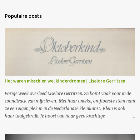
e
a
Populaire posts
c
t
i
e
s
Het waren misschien wel kinderdromen | Liselore Gerritsen
Vorige week overleed Liselore Gerritsen. Ze komt vaak voor in de
soundtrack van mijn leven. Met haar unieke, omfloerste stem nam
ze een eigen plek in in de Nederlandse kleinkunst. Klein is ook
haar taalgebruik. Je hoort van haar geen krachtige
protestliederen. Wat je wel krijgt, is wat zij ziet in gewone
gebeurtenissen, in kinderangsten en liefdevolle herinneringen.
Opmerkzaam noteert en vertolkt ze die. In gewone taal, met