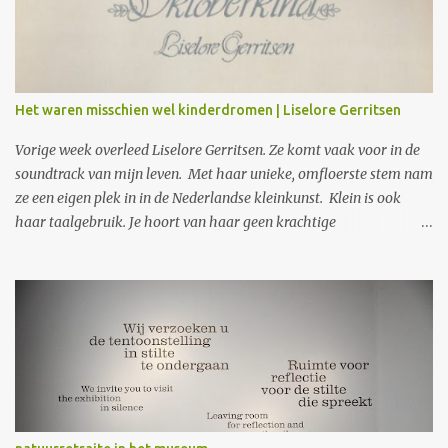
s
Het waren misschien wel kinderdromen | Liselore Gerritsen
Vorige week overleed Liselore Gerritsen. Ze komt vaak voor in de
soundtrack van mijn leven. Met haar unieke, omfloerste stem nam
ze een eigen plek in in de Nederlandse kleinkunst. Klein is ook
haar taalgebruik. Je hoort van haar geen krachtige
protestliederen. Wat je wel krijgt, is wat zij ziet in gewone
gebeurtenissen, in kinderangsten en liefdevolle herinneringen.
Opmerkzaam noteert en vertolkt ze die. In gewone taal, met
woorden die precies en raak zijn. Precies genoeg ook en nooit te
veel. In vaak heimweevolle teksten zingt ze vooral over haar
jeugd, geloof en de dood. Alsof ze steeds op zoek is omdat ze v
ergeten is naar wat zij heimwee heeft. Ik herinner me dat toen
een nichtje vlak na de geboorte overleed - ik was zelf nog kind -
mijn tante woorden van Liselore koos: Ach vogeltje, klein vogeltje