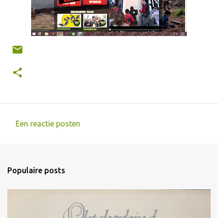
Een reactie posten
R
e
a
Populaire posts
c
t
i
e