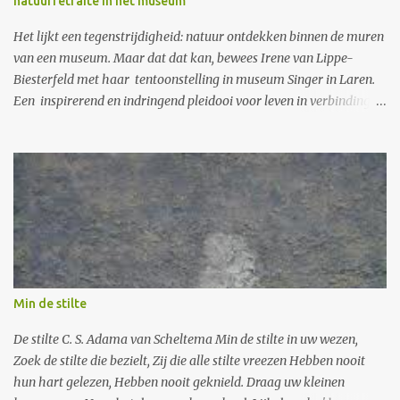
natuurretraite in het museum
Mijn vogeltje van 't voorjaar Dat net nog moeizaam klopte in de
holte van mijn hand Je bent zo zachtjes dood gegaan Dat mijn
Het lijkt een tegenstrijdigheid: natuur ontdekken binnen de muren
eigen hart haa...
van een museum. Maar dat dat kan, bewees Irene van Lippe-
Biesterfeld met haar tentoonstelling in museum Singer in Laren.
Een inspirerend en indringend pleidooi voor leven in verbinding
met de natuur. Ik ben van jongs af aan een natuurliefhebber. Ik
herinner me nog het geluksmoment toen ik als kind van 8 jaar,
lopend door het Corversbos, het verschil tussen een vrouwtjesvink
en dito huismus ontdekte. Ik struinde vaak over de hei bij Laren
waar toen nog volop veldleeuweriken kwinkeleerden. Ook oefende
ik, eenmaal volwassen, op een bescheiden manier duurzaam
leven. Maar het eerste boek van Irene van Lippe-Biesterfeld,
Dialoog met de natuur (1995), ging aan mij voorbij. Ik ben bang
dat ik haar indertijd – ik zeg het met schaamte – wegzette als een
Min de stilte
zweverige boomknuffelaar. De mens is deel van de natuur
Ondertussen heeft prinses Irene niet stilgezeten. Ze richtte de
De stilte C. S. Adama van Scheltema Min de stilte in uw wezen,
duurzaamheidsstichting NatuurCo...
Zoek de stilte die bezielt, Zij die alle stilte vreezen Hebben nooit
hun hart gelezen, Hebben nooit geknield. Draag uw kleinen