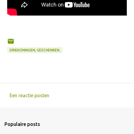
DRIEKONINGEN; GESCHENKEN;
Een reactie posten
R
e
a
Populaire posts
c