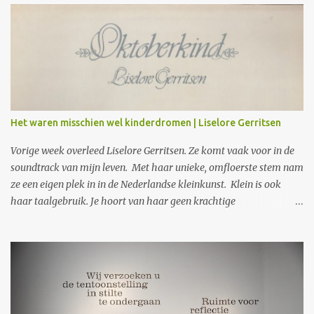
t
i
e
s
Het waren misschien wel kinderdromen | Liselore Gerritsen
Vorige week overleed Liselore Gerritsen. Ze komt vaak voor in de
soundtrack van mijn leven. Met haar unieke, omfloerste stem nam
ze een eigen plek in in de Nederlandse kleinkunst. Klein is ook
haar taalgebruik. Je hoort van haar geen krachtige
protestliederen. Wat je wel krijgt, is wat zij ziet in gewone
gebeurtenissen, in kinderangsten en liefdevolle herinneringen.
Opmerkzaam noteert en vertolkt ze die. In gewone taal, met
woorden die precies en raak zijn. Precies genoeg ook en nooit te
veel. In vaak heimweevolle teksten zingt ze vooral over haar
jeugd, geloof en de dood. Alsof ze steeds op zoek is omdat ze v