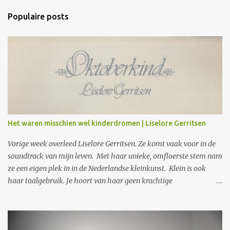
a
Populaire posts
c
t
i
e
s
Het waren misschien wel kinderdromen | Liselore Gerritsen
Vorige week overleed Liselore Gerritsen. Ze komt vaak voor in de
soundtrack van mijn leven. Met haar unieke, omfloerste stem nam
ze een eigen plek in in de Nederlandse kleinkunst. Klein is ook
haar taalgebruik. Je hoort van haar geen krachtige
protestliederen. Wat je wel krijgt, is wat zij ziet in gewone
gebeurtenissen, in kinderangsten en liefdevolle herinneringen.
Opmerkzaam noteert en vertolkt ze die. In gewone taal, met