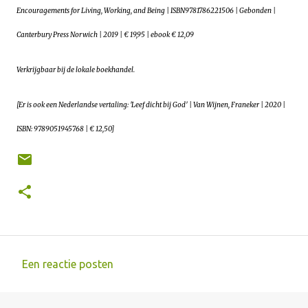
Encouragements for Living, Working, and Being | ISBN9781786221506 | Gebonden |
Canterbury Press Norwich | 2019 | € 19,95 | ebook € 12,09
Verkrijgbaar bij de lokale boekhandel.
[Er is ook een Nederlandse vertaling: 'Leef dicht bij God' | Van Wijnen, Franeker | 2020 |
ISBN: 9789051945768 | € 12,50]
Een reactie posten
R
e