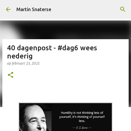
Doorgaan naar hoofdcontent
Martin Snaterse
40 dagenpost - #dag6 wees
nederig
op
februari 23, 2021