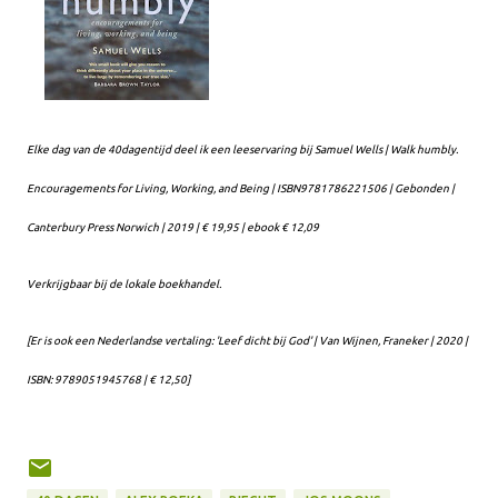
Elke dag van de 40dagentijd deel ik een leeservaring bij Samuel Wells | Walk humbly.
Encouragements for Living, Working, and Being | ISBN9781786221506 | Gebonden |
Canterbury Press Norwich | 2019 | € 19,95 | ebook € 12,09
Verkrijgbaar bij de lokale boekhandel.
[Er is ook een Nederlandse vertaling: 'Leef dicht bij God' | Van Wijnen, Franeker | 2020 |
ISBN: 9789051945768 | € 12,50]