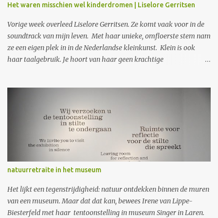
Het waren misschien wel kinderdromen | Liselore Gerritsen
Vorige week overleed Liselore Gerritsen. Ze komt vaak voor in de
soundtrack van mijn leven. Met haar unieke, omfloerste stem nam
ze een eigen plek in in de Nederlandse kleinkunst. Klein is ook
haar taalgebruik. Je hoort van haar geen krachtige
protestliederen. Wat je wel krijgt, is wat zij ziet in gewone
gebeurtenissen, in kinderangsten en liefdevolle herinneringen.
Opmerkzaam noteert en vertolkt ze die. In gewone taal, met
woorden die precies en raak zijn. Precies genoeg ook en nooit te
veel. In vaak heimweevolle teksten zingt ze vooral over haar
jeugd, geloof en de dood. Alsof ze steeds op zoek is omdat ze v
ergeten is naar wat zij heimwee heeft. Ik herinner me dat toen
een nichtje vlak na de geboorte overleed - ik was zelf nog kind -
mijn tante woorden van Liselore koos: Ach vogeltje, klein vogeltje
natuurretraite in het museum
Mijn vogeltje van 't voorjaar Dat net nog moeizaam klopte in de
holte van mijn hand Je bent zo zachtjes dood gegaan Dat mijn
Het lijkt een tegenstrijdigheid: natuur ontdekken binnen de muren
eigen hart haa...
van een museum. Maar dat dat kan, bewees Irene van Lippe-
Biesterfeld met haar tentoonstelling in museum Singer in Laren.