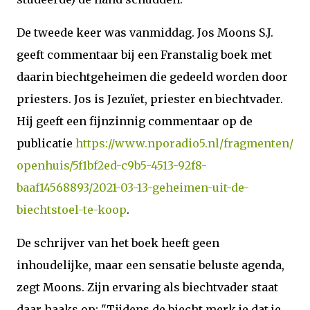
De tweede keer was vanmiddag. Jos Moons S.J.
geeft commentaar bij een Franstalig boek met
daarin biechtgeheimen die gedeeld worden door
priesters. Jos is Jezuïet, priester en biechtvader.
Hij geeft een fijnzinnig commentaar op de
publicatie
https://www.nporadio5.nl/fragmenten/
openhuis/5f1bf2ed-c9b5-4513-92f8-
baaf14568893/2021-03-13-geheimen-uit-de-
biechtstoel-te-koop
.
De schrijver van het boek heeft geen
inhoudelijke, maar een sensatie beluste agenda,
zegt Moons. Zijn ervaring als biechtvader staat
daar haaks op: "Tijdens de biecht merk je dat je