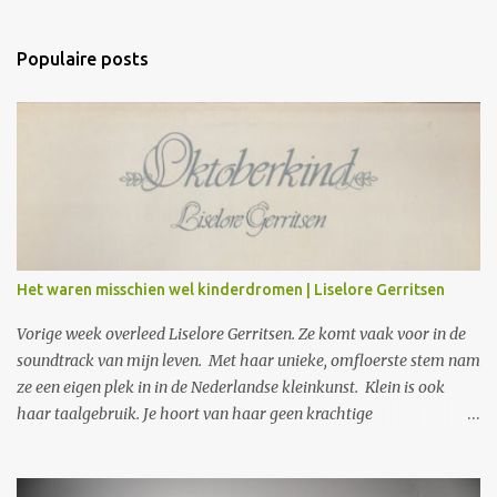
e
a
Populaire posts
c
t
i
e
s
Het waren misschien wel kinderdromen | Liselore Gerritsen
Vorige week overleed Liselore Gerritsen. Ze komt vaak voor in de
soundtrack van mijn leven. Met haar unieke, omfloerste stem nam
ze een eigen plek in in de Nederlandse kleinkunst. Klein is ook
haar taalgebruik. Je hoort van haar geen krachtige
protestliederen. Wat je wel krijgt, is wat zij ziet in gewone
gebeurtenissen, in kinderangsten en liefdevolle herinneringen.
Opmerkzaam noteert en vertolkt ze die. In gewone taal, met