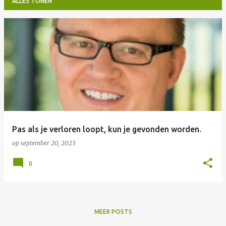
ALLES TONEN
P
o
s
t
s
Pas als je verloren loopt, kun je gevonden worden.
op
september 20, 2023
0
MEER POSTS