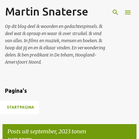
Martin Snaterse
Doorgaan naar hoofdcontent
Op dit blog deel ik woorden en gedachtespinsels. Ik
deel wat ik opraap en waar ik over struikel. Ik vind
van alles. In films en muziek, mensen en boeken. Ik
hoop dat jij en en ik elkaar vinden. En verwondering
delen. Ik ben predikant in De Inham, Hoogland-
Amersfoort Noord.
Pagina's
STARTPAGINA
Posts uit september, 2023 tonen