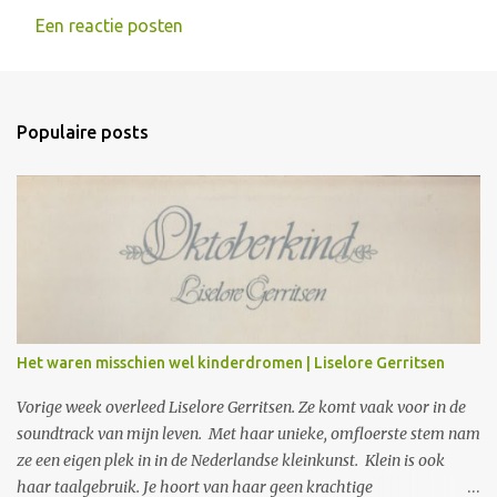
Een reactie posten
R
e
a
Populaire posts
c
t
i
e
s
Het waren misschien wel kinderdromen | Liselore Gerritsen
Vorige week overleed Liselore Gerritsen. Ze komt vaak voor in de
soundtrack van mijn leven. Met haar unieke, omfloerste stem nam
ze een eigen plek in in de Nederlandse kleinkunst. Klein is ook
haar taalgebruik. Je hoort van haar geen krachtige