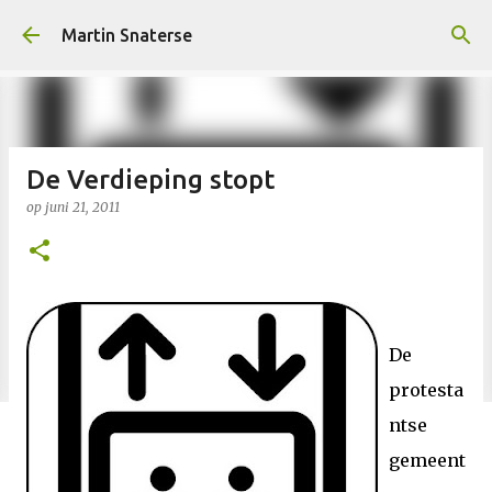
Doorgaan naar hoofdcontent
Martin Snaterse
De Verdieping stopt
op
juni 21, 2011
De
protesta
ntse
gemeent