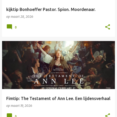
kijktip Bonhoeffer Pastor. Spion. Moordenaar.
op
maart 28, 2026
0
Fimtip: The Testament of Ann Lee. Een lijdensverhaal
op
maart 19, 2026
0