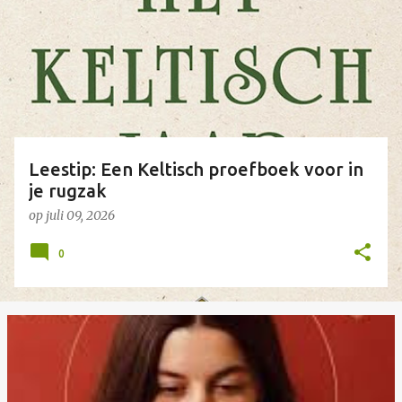
s
t
s
Leestip: Een Keltisch proefboek voor in
je rugzak
op
juli 09, 2026
0