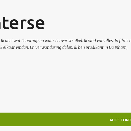
Doorgaan naar hoofdcontent
aterse
k deel wat ik opraap en waar ik over struikel. Ik vind van alles. In films 
ik elkaar vinden. En verwondering delen. Ik ben predikant in De Inham,
ALLES TONE