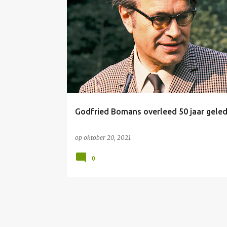
P
BOMANS
RK KERK
SYNODE
o
s
t
s
Godfried Bomans overleed 50 jaar gele
op
oktober 20, 2021
0