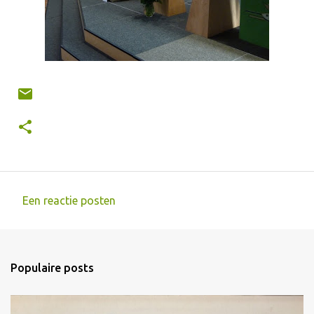
Een reactie posten
R
e
a
Populaire posts
c
t