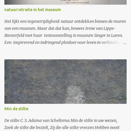
mijn tante woorden van Liselore koos: Ach vogeltje, klein vogeltje
natuurretraite in het museum
Mijn vogeltje van 't voorjaar Dat net nog moeizaam klopte in de
holte van mijn hand Je bent zo zachtjes dood gegaan Dat mijn
Het lijkt een tegenstrijdigheid: natuur ontdekken binnen de muren
eigen hart haa...
van een museum. Maar dat dat kan, bewees Irene van Lippe-
Biesterfeld met haar tentoonstelling in museum Singer in Laren.
Een inspirerend en indringend pleidooi voor leven in verbinding
met de natuur. Ik ben van jongs af aan een natuurliefhebber. Ik
herinner me nog het geluksmoment toen ik als kind van 8 jaar,
lopend door het Corversbos, het verschil tussen een vrouwtjesvink
en dito huismus ontdekte. Ik struinde vaak over de hei bij Laren
waar toen nog volop veldleeuweriken kwinkeleerden. Ook oefende
ik, eenmaal volwassen, op een bescheiden manier duurzaam
leven. Maar het eerste boek van Irene van Lippe-Biesterfeld,
Dialoog met de natuur (1995), ging aan mij voorbij. Ik ben bang
dat ik haar indertijd – ik zeg het met schaamte – wegzette als een
Min de stilte
zweverige boomknuffelaar. De mens is deel van de natuur
Ondertussen heeft prinses Irene niet stilgezeten. Ze richtte de
De stilte C. S. Adama van Scheltema Min de stilte in uw wezen,
duurzaamheidsstichting NatuurCo...
Zoek de stilte die bezielt, Zij die alle stilte vreezen Hebben nooit