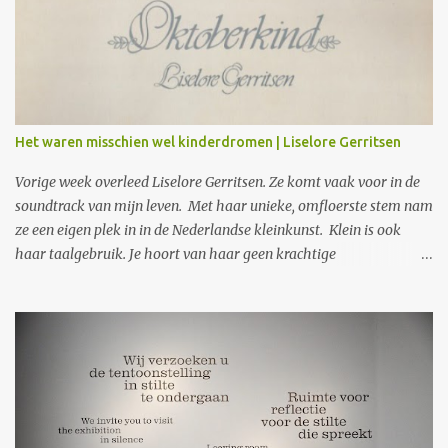
i
e
s
Het waren misschien wel kinderdromen | Liselore Gerritsen
Vorige week overleed Liselore Gerritsen. Ze komt vaak voor in de
soundtrack van mijn leven. Met haar unieke, omfloerste stem nam
ze een eigen plek in in de Nederlandse kleinkunst. Klein is ook
haar taalgebruik. Je hoort van haar geen krachtige
protestliederen. Wat je wel krijgt, is wat zij ziet in gewone
gebeurtenissen, in kinderangsten en liefdevolle herinneringen.
Opmerkzaam noteert en vertolkt ze die. In gewone taal, met
woorden die precies en raak zijn. Precies genoeg ook en nooit te
veel. In vaak heimweevolle teksten zingt ze vooral over haar
jeugd, geloof en de dood. Alsof ze steeds op zoek is omdat ze v
ergeten is naar wat zij heimwee heeft. Ik herinner me dat toen
een nichtje vlak na de geboorte overleed - ik was zelf nog kind -