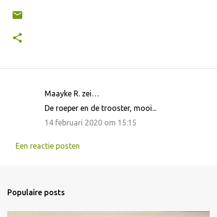
Maayke R. zei…
R
De roeper en de trooster, mooi...
e
14 februari 2020 om 15:15
a
c
Een reactie posten
t
i
e
Populaire posts
s