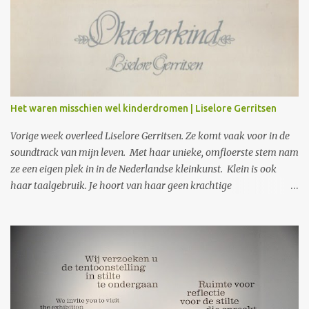
Het waren misschien wel kinderdromen | Liselore Gerritsen
Vorige week overleed Liselore Gerritsen. Ze komt vaak voor in de
soundtrack van mijn leven. Met haar unieke, omfloerste stem nam
ze een eigen plek in in de Nederlandse kleinkunst. Klein is ook
haar taalgebruik. Je hoort van haar geen krachtige
protestliederen. Wat je wel krijgt, is wat zij ziet in gewone
gebeurtenissen, in kinderangsten en liefdevolle herinneringen.
Opmerkzaam noteert en vertolkt ze die. In gewone taal, met
woorden die precies en raak zijn. Precies genoeg ook en nooit te
veel. In vaak heimweevolle teksten zingt ze vooral over haar
jeugd, geloof en de dood. Alsof ze steeds op zoek is omdat ze v
ergeten is naar wat zij heimwee heeft. Ik herinner me dat toen