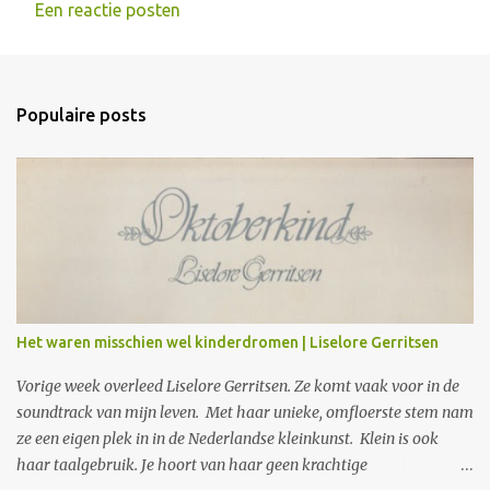
Een reactie posten
R
e
a
Populaire posts
c
t
i
e
s
Het waren misschien wel kinderdromen | Liselore Gerritsen
Vorige week overleed Liselore Gerritsen. Ze komt vaak voor in de
soundtrack van mijn leven. Met haar unieke, omfloerste stem nam
ze een eigen plek in in de Nederlandse kleinkunst. Klein is ook
haar taalgebruik. Je hoort van haar geen krachtige