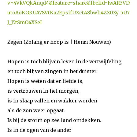
v=4VkVQkAnqd4&feature=share&fbclid=IwAR3VD
utoAoKGKUA7SVtKa2EpsifUXctA8bwh4ZX0Xy_5U7
J_J5tSmO4XSeI
Zegen (Zolang er hoop is | Henri Nouwen)
Hopen is toch blijven leven in de vertwijfeling,
en toch blijven zingen in het duister.
Hopen is weten dat er liefde is,
is vertrouwen in het morgen,
is in slaap vallen en wakker worden
als de zon weer opgaat.
Is bij de storm op zee land ontdekken.
Is in de ogen van de ander