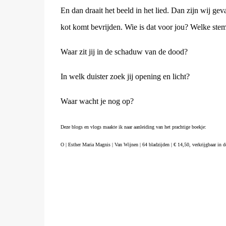
En dan draait het beeld in het lied. Dan zijn wij ge
kot komt bevrijden. Wie is dat voor jou? Welke stem f
Waar zit jij in de schaduw van de dood?
In welk duister zoek jij opening en licht?
Waar wacht je nog op?
Deze blogs en vlogs maakte ik naar aanleiding van het prachtige boekje:
O | Esther Maria Magnis | Van Wijnen | 64 bladzijden | € 14,50, verkrijgbaar in 