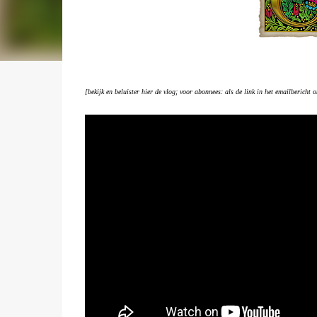
[bekijk en beluister hier de vlog; voor abonnees: als de link in het emailbericht o