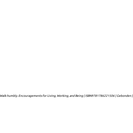
 | Walk humbly. Encouragements for Living, Working, and Being | ISBN9781786221506 | Gebonden |