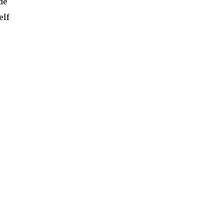
de
elf