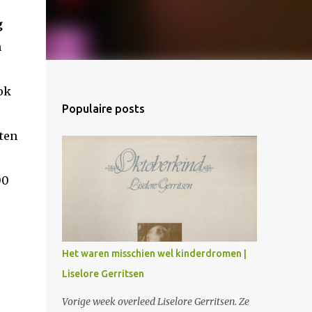
g
n
ok
Populaire posts
iten
00
Het waren misschien wel kinderdromen |
Liselore Gerritsen
Vorige week overleed Liselore Gerritsen. Ze