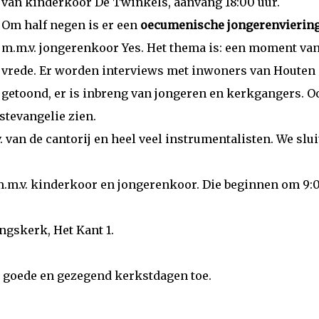
van kinderkoor De Twinkels, aanvang 18:00 uur.
Om half negen is er een
oecumenische jongerenvierin
m.m.v. jongerenkoor Yes. Het thema is: een moment va
vrede. Er worden interviews met inwoners van Houten
getoond, er is inbreng van jongeren en kerkgangers. O
stevangelie zien.
 van de cantorij en heel veel instrumentalisten. We slu
 m.m.v. kinderkoor en jongerenkoor. Die beginnen om 9:
ngskerk, Het Kant 1.
ie goede en gezegend kerkstdagen toe.